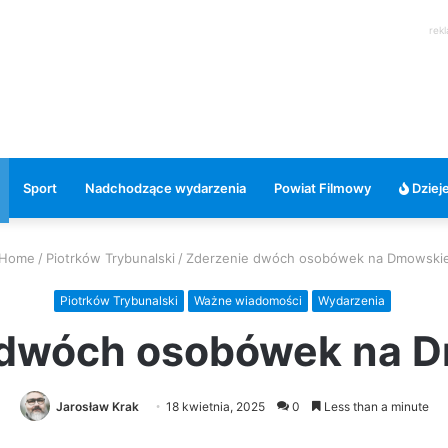
rek
Sport
Nadchodzące wydarzenia
Powiat Filmowy
Dzieje
Home
/
Piotrków Trybunalski
/
Zderzenie dwóch osobówek na Dmowski
Piotrków Trybunalski
Ważne wiadomości
Wydarzenia
 dwóch osobówek na 
Jarosław Krak
18 kwietnia, 2025
0
Less than a minute