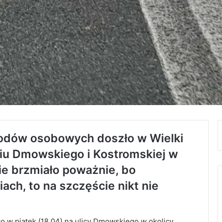
odów osobowych doszło w Wielki
niu Dmowskiego i Kostromskiej w
ie brzmiało poważnie, bo
ach, to na szczęście nikt nie
szło w piątek (18.04) na ulicy Dmowskiego w okolicy