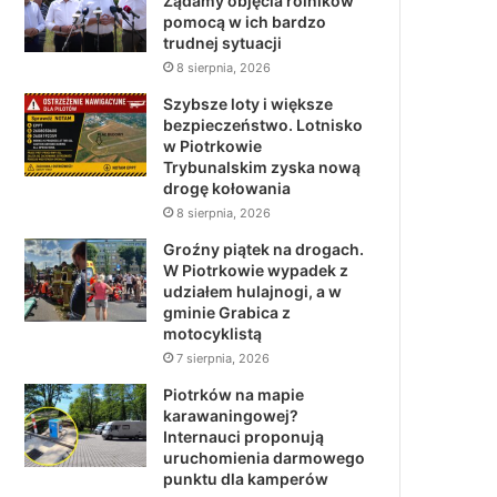
Żądamy objęcia rolników
pomocą w ich bardzo
trudnej sytuacji
8 sierpnia, 2026
Szybsze loty i większe
bezpieczeństwo. Lotnisko
w Piotrkowie
Trybunalskim zyska nową
drogę kołowania
8 sierpnia, 2026
Groźny piątek na drogach.
W Piotrkowie wypadek z
udziałem hulajnogi, a w
gminie Grabica z
motocyklistą
7 sierpnia, 2026
Piotrków na mapie
karawaningowej?
Internauci proponują
uruchomienia darmowego
punktu dla kamperów