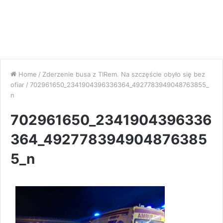
Home
/
Zderzenie busa z TIRem. Na szczęście obyło się bez
ofiar
/
702961650_2341904396336364_4927783949048763855_
n
702961650_2341904396336
364_492778394904876385
5_n