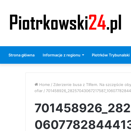
Strona główna
Informacje z regionu
Piotrków Trybunalski
Home
/
Zderzenie busa z TIRem. Na szczęście oby
ofiar
/
701458926_28257043067217587_1060778284
701458926_282
060778284441