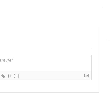
{}
[+]