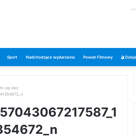
rek
Sport
Nadchodzące wydarzenia
Powiat Filmowy
Dzieje
ło się bez
441354672_n
57043067217587_1
354672_n