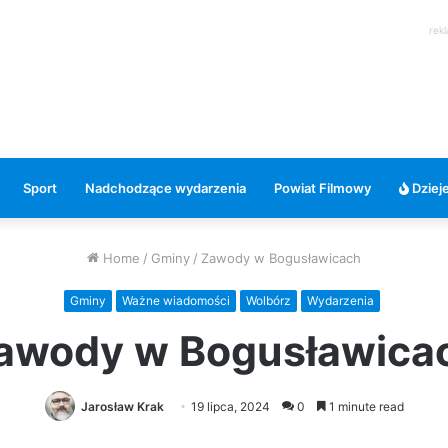
rek
Sport
Nadchodzące wydarzenia
Powiat Filmowy
Dzieje
Home
/
Gminy
/
Zawody w Bogusławicach
Gminy
Ważne wiadomości
Wolbórz
Wydarzenia
awody w Bogusławica
Jarosław Krak
19 lipca, 2024
0
1 minute read