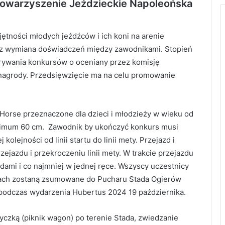
towarzyszenie Jeździeckie Napoleońska
ętności młodych jeźdźców i ich koni na arenie
az wymiana doświadczeń między zawodnikami. Stopień
rywania konkursów o oceniany przez komisję
 nagrody. Przedsięwzięcie ma na celu promowanie
Horse przeznaczone dla dzieci i młodzieży w wieku od
inimum 60 cm. Zawodnik by ukończyć konkurs musi
olejności od linii startu do linii mety. Przejazd i
ejazdu i przekroczeniu linii mety. W trakcie przejazdu
ami i co najmniej w jednej ręce. Wszyscy uczestnicy
dach zostaną zsumowane do Pucharu Stada Ogierów
 podczas wydarzenia Hubertus 2024 19 października.
czką (piknik wagon) po terenie Stada, zwiedzanie