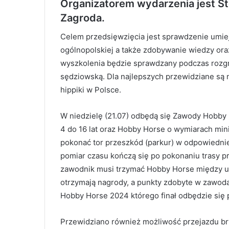
Organizatorem wydarzenia jest S
Zagroda.
Celem przedsięwzięcia jest sprawdzenie umiej
ogólnopolskiej a także zdobywanie wiedzy or
wyszkolenia będzie sprawdzany podczas rozg
sędziowską. Dla najlepszych przewidziane są
hippiki w Polsce.
W niedzielę (21.07) odbędą się Zawody Hobby 
4 do 16 lat oraz Hobby Horse o wymiarach m
pokonać tor przeszkód (parkur) w odpowiedniej k
pomiar czasu kończą się po pokonaniu trasy prz
zawodnik musi trzymać Hobby Horse między ud
otrzymają nagrody, a punkty zdobyte w zawo
Hobby Horse 2024 którego finał odbędzie się
Przewidziano również możliwość przejazdu bry