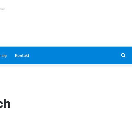
lama
Se
 się
Kontakt
for
ch