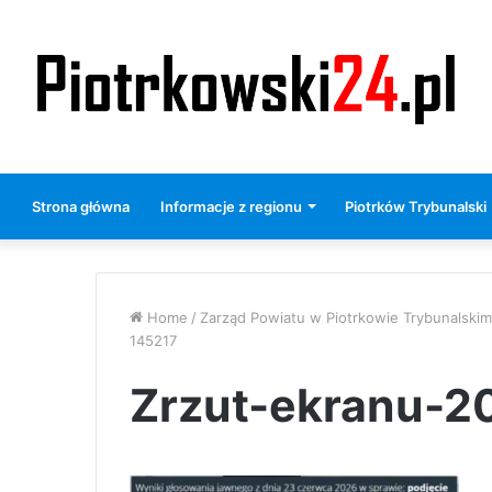
Strona główna
Informacje z regionu
Piotrków Trybunalski
Home
/
Zarząd Powiatu w Piotrkowie Trybunalskim
145217
Zrzut-ekranu-2