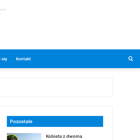
lama
Se
 się
Kontakt
for
Pozostałe
Kobieta z dwoma