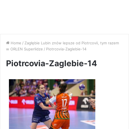
Home
/
Zagłębie Lubin znów lepsze od Piotrcovii, tym razem
w ORLEN Superlidze
/
Piotrcovia-Zaglebie-14
Piotrcovia-Zaglebie-14