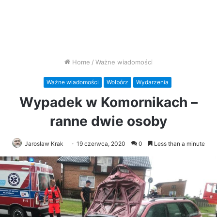
Home
/
Ważne wiadomości
Ważne wiadomości
Wolbórz
Wydarzenia
Wypadek w Komornikach –
ranne dwie osoby
Jarosław Krak
19 czerwca, 2020
0
Less than a minute