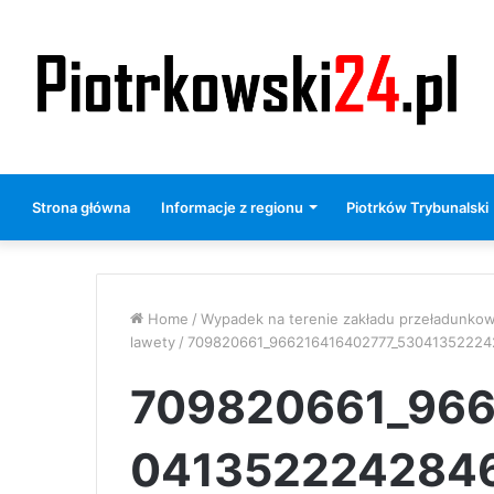
Strona główna
Informacje z regionu
Piotrków Trybunalski
Home
/
Wypadek na terenie zakładu przeładunkow
lawety
/
709820661_966216416402777_53041352224
709820661_966
0413522242846