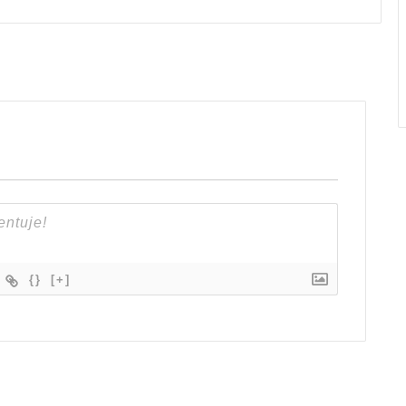
{}
[+]