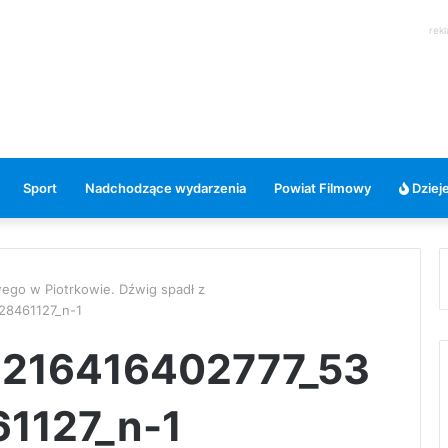
rek
Sport
Nadchodzące wydarzenia
Powiat Filmowy
Dzieje
ego w Piotrkowie. Dźwig spadł z
28461127_n-1
216416402777_53
1127_n-1