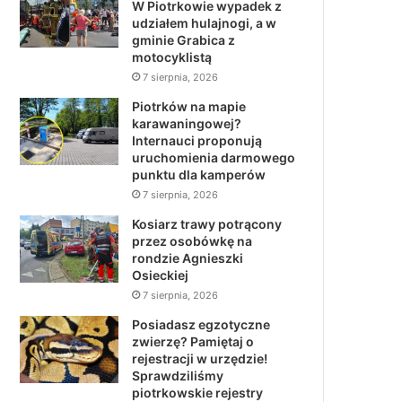
W Piotrkowie wypadek z
udziałem hulajnogi, a w
gminie Grabica z
motocyklistą
7 sierpnia, 2026
Piotrków na mapie
karawaningowej?
Internauci proponują
uruchomienia darmowego
punktu dla kamperów
7 sierpnia, 2026
Kosiarz trawy potrącony
przez osobówkę na
rondzie Agnieszki
Osieckiej
7 sierpnia, 2026
Posiadasz egzotyczne
zwierzę? Pamiętaj o
rejestracji w urzędzie!
Sprawdziliśmy
piotrkowskie rejestry