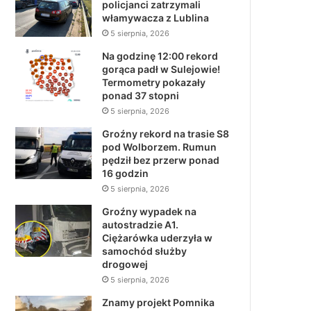
policjanci zatrzymali
włamywacza z Lublina
5 sierpnia, 2026
Na godzinę 12:00 rekord
gorąca padł w Sulejowie!
Termometry pokazały
ponad 37 stopni
5 sierpnia, 2026
Groźny rekord na trasie S8
pod Wolborzem. Rumun
pędził bez przerw ponad
16 godzin
5 sierpnia, 2026
Groźny wypadek na
autostradzie A1.
Ciężarówka uderzyła w
samochód służby
drogowej
5 sierpnia, 2026
Znamy projekt Pomnika