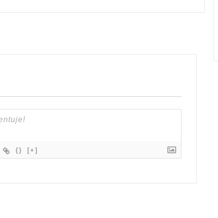
{}
[+]