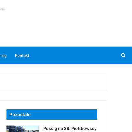
lama
Se
 się
Kontakt
for
Pozostałe
Pościg na S8. Piotrkowscy