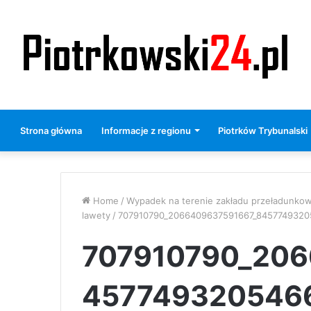
Strona główna
Informacje z regionu
Piotrków Trybunalski
Home
/
Wypadek na terenie zakładu przeładunkow
lawety
/
707910790_2066409637591667_845774932
707910790_206
457749320546