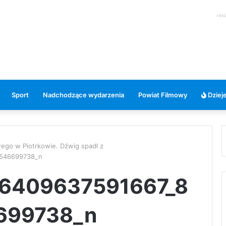
rek
Sport
Nadchodzące wydarzenia
Powiat Filmowy
Dzieje
ego w Piotrkowie. Dźwig spadł z
0546699738_n
6409637591667_8
699738_n