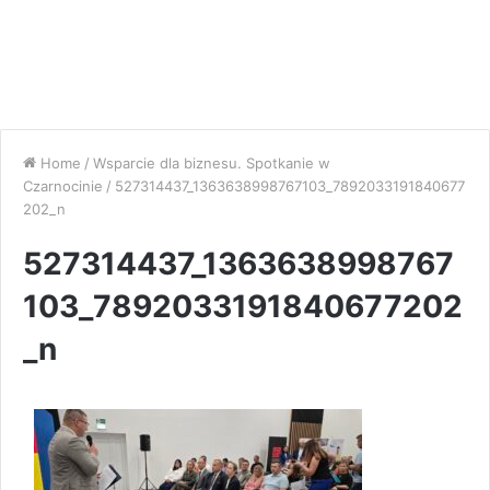
Home
/
Wsparcie dla biznesu. Spotkanie w
Czarnocinie
/
527314437_1363638998767103_7892033191840677
202_n
527314437_1363638998767
103_7892033191840677202
_n