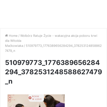
Home
/
Wolbórz Ratuje Życie - wakacyjna akcja poboru krwi
dla Witolda
Maćkowiaka
/
510979773_1776389656284294_378253124858862
7479_n
510979773_1776389656284
294_3782531248588627479
_n