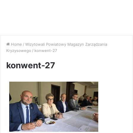
Home
/
Wizytowali Powiatowy Magazyn Zarządzania
Kryzysowego
/
konwent-27
konwent-27