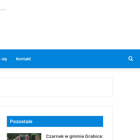
lama
Se
 się
Kontakt
for
Pozostałe
Czarnek w gminie Grabica: