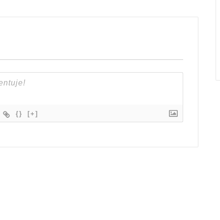
{}
[+]