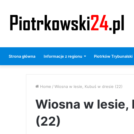
Strona główna
Informacje z regionu
Piotrków Trybunalski
Home
/
Wiosna w lesie, Kubuś w dresie (22)
Wiosna w lesie,
(22)