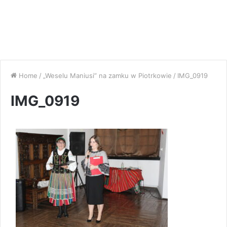
Home
/
„Weselu Maniusi” na zamku w Piotrkowie
/
IMG_0919
IMG_0919