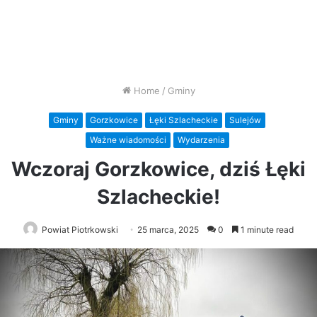
Home
/
Gminy
Gminy
Gorzkowice
Łęki Szlacheckie
Sulejów
Ważne wiadomości
Wydarzenia
Wczoraj Gorzkowice, dziś Łęki
Szlacheckie!
Powiat Piotrkowski
25 marca, 2025
0
1 minute read