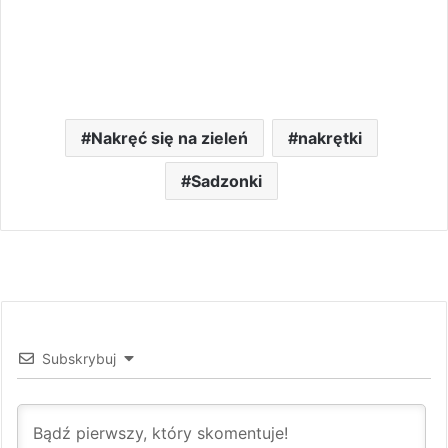
Nakręć się na zieleń
nakrętki
Sadzonki
Subskrybuj