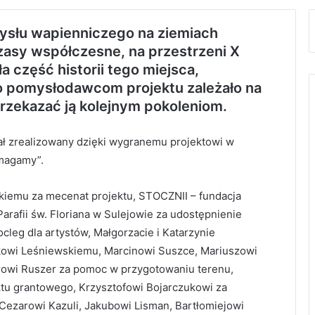
mysłu wapienniczego na ziemiach
zasy współczesne, na przestrzeni X
 część historii tego miejsca,
go pomysłodawcom projektu zależało na
zekazać ją kolejnym pokoleniom.
ał zrealizowany dzięki wygranemu projektowi w
magamy”.
kiemu za mecenat projektu, STOCZNII – fundacja
rafii św. Floriana w Sulejowie za udostępnienie
leg dla artystów, Małgorzacie i Katarzynie
kowi Leśniewskiemu, Marcinowi Suszce, Mariuszowi
owi Ruszer za pomoc w przygotowaniu terenu,
tu grantowego, Krzysztofowi Bojarczukowi za
Cezarowi Kazuli, Jakubowi Lisman, Bartłomiejowi