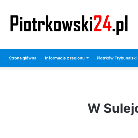
Strona główna
Informacje z regionu
Piotrków Trybunalski
W Sulej