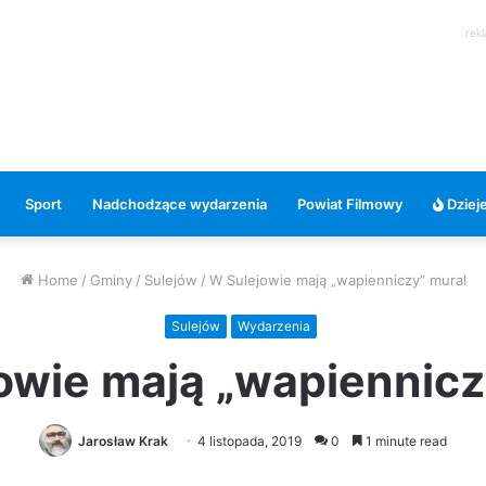
rek
Sport
Nadchodzące wydarzenia
Powiat Filmowy
Dzieje
Home
/
Gminy
/
Sulejów
/
W Sulejowie mają „wapienniczy” mural
Sulejów
Wydarzenia
owie mają „wapiennicz
Jarosław Krak
4 listopada, 2019
0
1 minute read