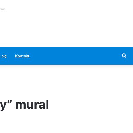
lama
Se
 się
Kontakt
for
y” mural