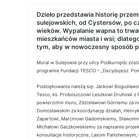
Dzieło przedstawia historię prze
sulejowskich, od Cystersów, po c
wieków. Wypalanie wapna to trwała
mieszkańców miasta i wsi; dlate
tym, aby w nowoczesny sposób pr
Mural w Sulejowie przy ulicy Podkurnędz zost
programie Fundacji TESCO – „Decydujesz. Po
Podziękowania należą się: Jackowi Bogusławs
Tesco, ks. Proboszczowi Leszkowi Druhowi z Pa
powierzchni muru, Zdzisławowi Górnemu za noc
Domosławskim za koordynację działań, Henry
Zapartowi, Marcinowi Gadomskiemu, Sławomir
Michałowi Gaczkowskiemu za napisanie projek
konsultacje historyczne, Lasom Państwowym, 