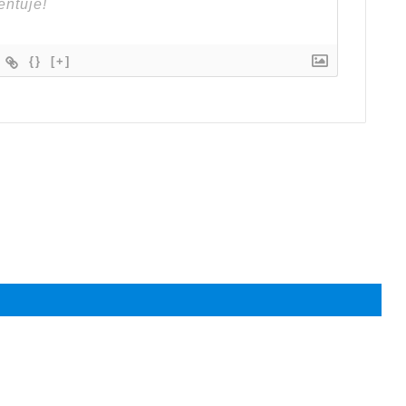
{}
[+]