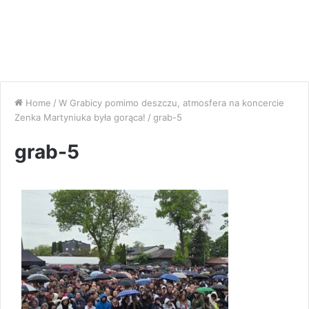
Home
/
W Grabicy pomimo deszczu, atmosfera na koncercie
Zenka Martyniuka była gorąca!
/
grab-5
grab-5