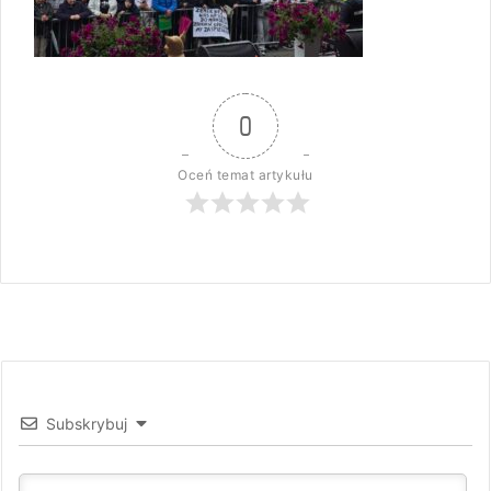
0
Oceń temat artykułu
Subskrybuj