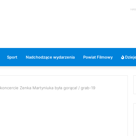
rek
Sport
Nadchodzące wydarzenia
Powiat Filmowy
Dzieje
koncercie Zenka Martyniuka była gorąca!
/
grab-19