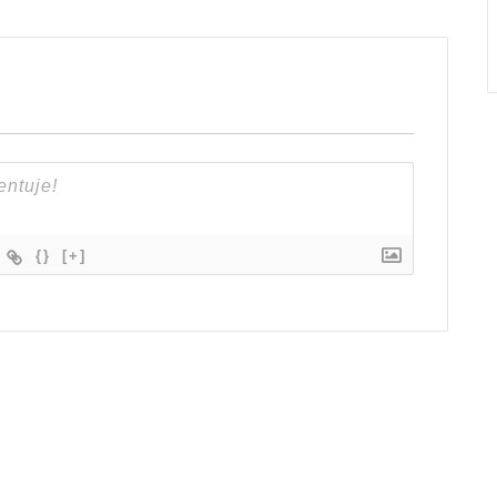
{}
[+]