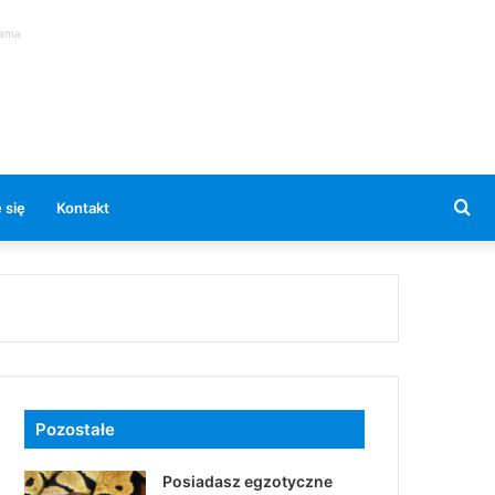
lama
Se
 się
Kontakt
for
Pozostałe
Posiadasz egzotyczne