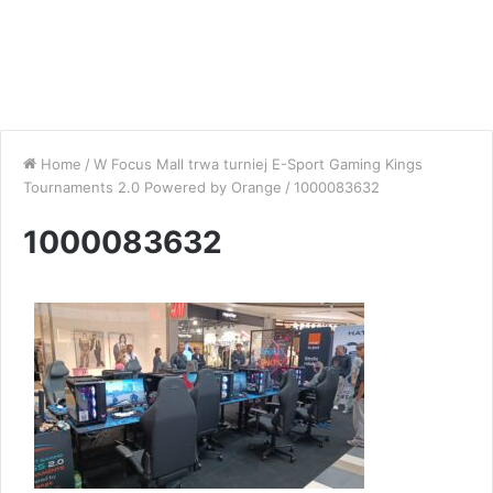
Home
/
W Focus Mall trwa turniej E-Sport Gaming Kings
Tournaments 2.0 Powered by Orange
/
1000083632
1000083632