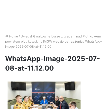
Home
/
Uwaga! Gwałtowne burze z gradem nad Piotrkowem i
powiatem piotrkowskim. IMGW wydaje ostrzeżenia
/
WhatsApp-
Image-2025-07-08-at-11.12.00
WhatsApp-Image-2025-07-
08-at-11.12.00