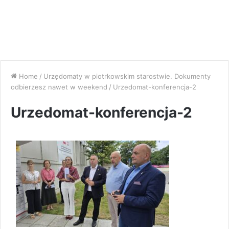
Home
/
Urzędomaty w piotrkowskim starostwie. Dokumenty
odbierzesz nawet w weekend
/
Urzedomat-konferencja-2
Urzedomat-konferencja-2