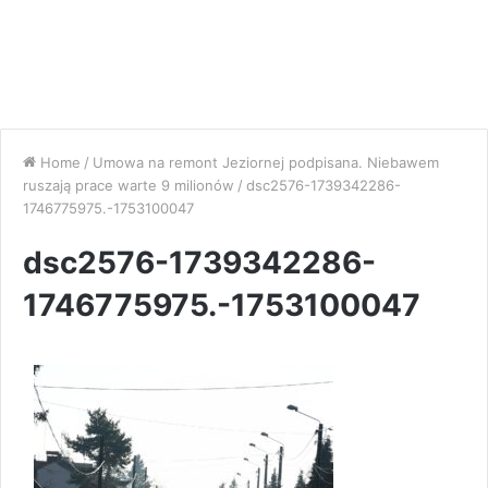
Home
/
Umowa na remont Jeziornej podpisana. Niebawem
ruszają prace warte 9 milionów
/
dsc2576-1739342286-
1746775975.-1753100047
dsc2576-1739342286-
1746775975.-1753100047