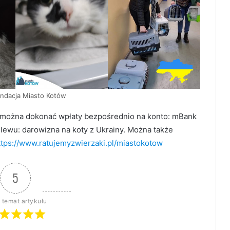
undacja Miasto Kotów
i, można dokonać wpłaty bezpośrednio na konto: mBank
ewu: darowizna na koty z Ukrainy. Można także
ttps://www.ratujemyzwierzaki.pl/miastokotow
5
 temat artykułu