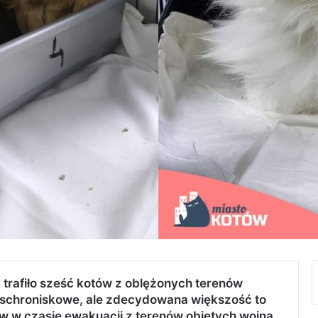
” trafiło sześć kotów z oblężonych terenów
y schroniskowe, ale zdecydowana większość to
 w czasie ewakuacji z terenów objętych wojną.