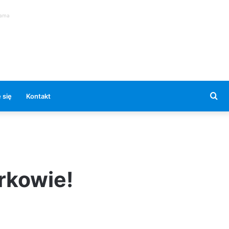
lama
Se
 się
Kontakt
for
trkowie!