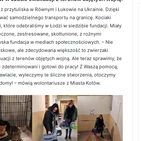
 z przytuliska w Równym i Łukowie na Ukrainie. Dzięki
ować samodzielnego transportu na granicę. Kociaki
 które odebraliśmy w Łodzi w siedzibie fundacji. Miały
ęczone, zestresowane, skołtunione, z rożnymi
wska fundacja w mediach społecznościowych. – Nie
oniskowe, ale zdecydowana większość to zwierzaki
cji z terenów objętych wojną. Ale teraz sprawimy, że
ze zdeterminowani i gotowi do pracy! Z Waszą pomocą,
awiacie, wyleczymy te śliczne stworzenia, otoczymy
domy! – mówią wolontariusze z Miasta Kotów.