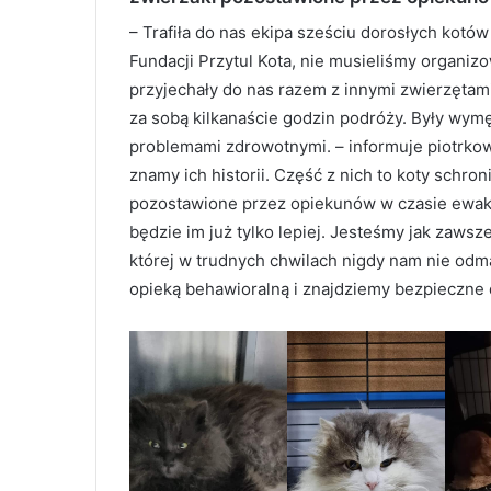
– Trafiła do nas ekipa sześciu dorosłych kotów
Fundacji Przytul Kota, nie musieliśmy organiz
przyjechały do nas razem z innymi zwierzętami,
za sobą kilkanaście godzin podróży. Były wym
problemami zdrowotnymi. – informuje piotrko
znamy ich historii. Część z nich to koty schr
pozostawione przez opiekunów w czasie ewakua
będzie im już tylko lepiej. Jesteśmy jak zaws
której w trudnych chwilach nigdy nam nie odm
opieką behawioralną i znajdziemy bezpieczne 