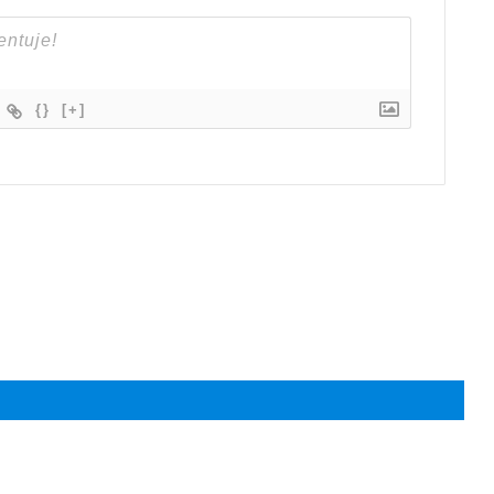
{}
[+]