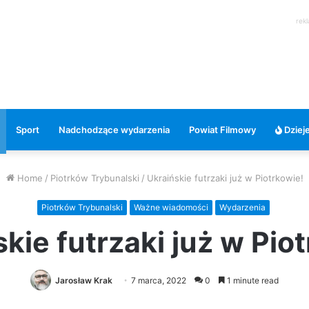
rek
Sport
Nadchodzące wydarzenia
Powiat Filmowy
Dzieje
Home
/
Piotrków Trybunalski
/
Ukraińskie futrzaki już w Piotrkowie!
Piotrków Trybunalski
Ważne wiadomości
Wydarzenia
kie futrzaki już w Pio
Jarosław Krak
7 marca, 2022
0
1 minute read