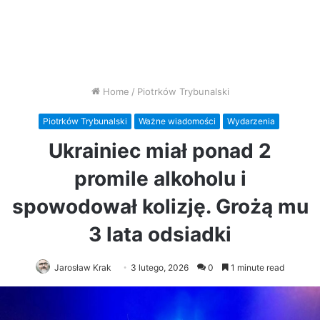
Home
/
Piotrków Trybunalski
Piotrków Trybunalski
Ważne wiadomości
Wydarzenia
Ukrainiec miał ponad 2
promile alkoholu i
spowodował kolizję. Grożą mu
3 lata odsiadki
Jarosław Krak
3 lutego, 2026
0
1 minute read