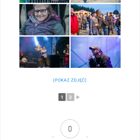
[POKAZ ZDJĘĆ]
1
2
►
0