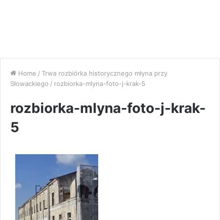
Home
/
Trwa rozbiórka historycznego młyna przy
Słowackiego
/
rozbiorka-mlyna-foto-j-krak-5
rozbiorka-mlyna-foto-j-krak-
5