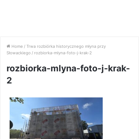
Home
/
Trwa rozbiórka historycznego młyna przy
Słowackiego
/
rozbiorka-mlyna-foto-j-krak-2
rozbiorka-mlyna-foto-j-krak-
2