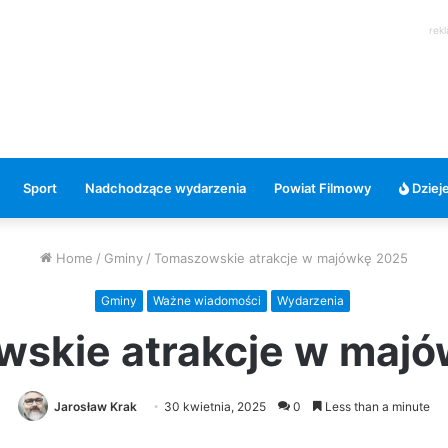
rek
Sport
Nadchodzące wydarzenia
Powiat Filmowy
Dzieje
Home
/
Gminy
/
Tomaszowskie atrakcje w majówkę 2025
Gminy
Ważne wiadomości
Wydarzenia
skie atrakcje w maj
Jarosław Krak
30 kwietnia, 2025
0
Less than a minute