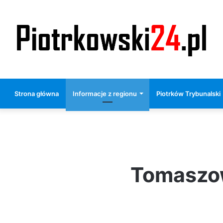
Strona główna
Informacje z regionu
Piotrków Trybunalski
Tomaszow