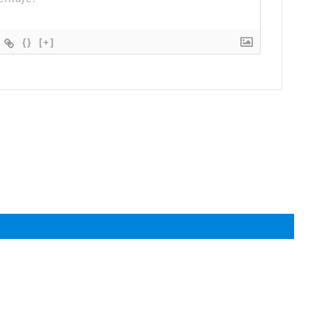
{}
[+]