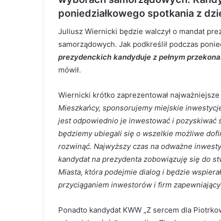
poniedziałkowego spotkania z dzi
Juliusz Wiernicki będzie walczył o mandat pr
samorządowych. Jak podkreślił podczas ponie
prezydenckich kandyduje z pełnym przekonani
mówił.
Wiernicki krótko zaprezentował najważniejs
Mieszkańcy, sponsorujemy miejskie inwestycje,
jest odpowiednio je inwestować i pozyskiwać 
będziemy ubiegali się
o wszelkie możliwe dof
rozwinąć. Najwyższy czas na odważne inwestyc
kandydat na prezydenta zobowiązuję się do s
Miasta, która podejmie dialog i będzie wspiera
przyciąganiem inwestorów i firm zapewniając
Ponadto kandydat KWW „Z sercem dla Piotrkowa