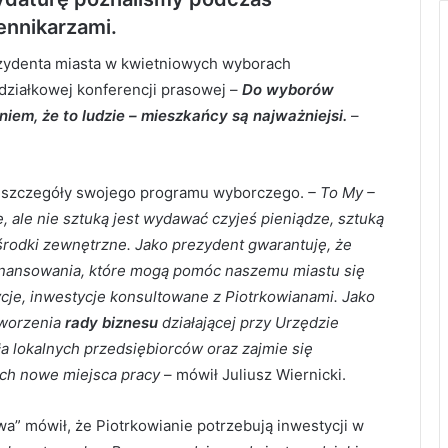
ennikarzami.
ezydenta miasta w kwietniowych wyborach
działkowej konferencji prasowej –
Do wyborów
em, że to ludzie – mieszkańcy są najważniejsi.
–
ze szczegóły swojego programu wyborczego.
– To My –
 ale nie sztuką jest wydawać czyjeś pieniądze, sztuką
środki zewnętrzne. Jako prezydent gwarantuję, że
inansowania, które mogą pomóc naszemu miastu się
je, inwestycje konsultowane z Piotrkowianami. Jako
tworzenia
rady biznesu
działającej przy Urzędzie
ła lokalnych przedsiębiorców oraz zajmie się
ych nowe miejsca pracy
– mówił Juliusz Wiernicki.
” mówił, że Piotrkowianie potrzebują inwestycji w