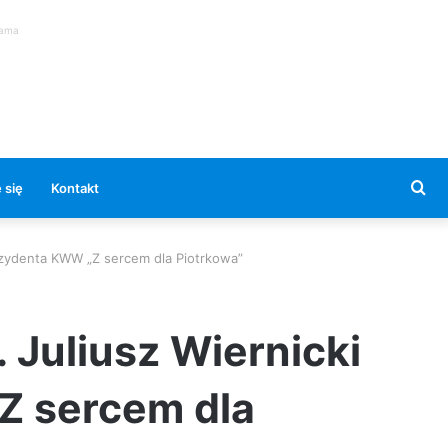
lama
Se
 się
Kontakt
for
rezydenta KWW „Z sercem dla Piotrkowa”
. Juliusz Wiernicki
Z sercem dla