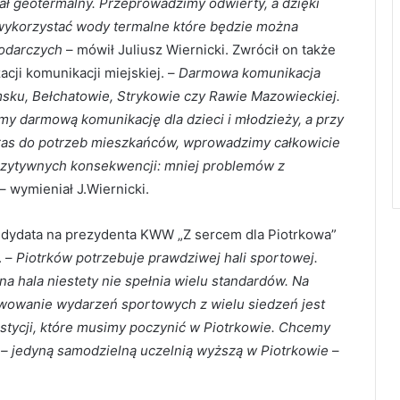
ł geotermalny. Przeprowadzimy odwierty, a dzięki
wykorzystać wody termalne które będzie można
podarczych
– mówił Juliusz Wiernicki. Zwrócił on także
cji komunikacji miejskiej. –
Darmowa komunikacja
sku, Bełchatowie, Strykowie czy Rawie Mazowieckiej.
y darmową komunikację dla dzieci i młodzieży, a przy
tras do potrzeb mieszkańców, wprowadzimy całkowicie
ozytywnych konsekwencji: mniej problemów z
– wymieniał J.Wiernicki.
dydata na prezydenta KWW „Z sercem dla Piotrkowa”
. –
Piotrków potrzebuje prawdziwej hali sportowej.
 hala niestety nie spełnia wielu standardów. Na
rwowanie wydarzeń sportowych z wielu siedzeń jest
estycji, które musimy poczynić w Piotrkowie. Chcemy
– jedyną samodzielną uczelnią wyższą w Piotrkowie
–