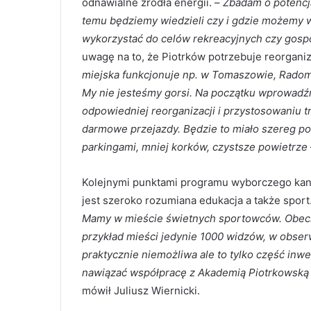
odnawialne źródła energii. –
Zbadam o potencja
temu będziemy wiedzieli czy i gdzie możemy 
wykorzystać do celów rekreacyjnych czy gos
uwagę na to, że Piotrków potrzebuje reorganiza
miejska funkcjonuje np. w Tomaszowie, Radom
My nie jesteśmy gorsi. Na początku wprowadźm
odpowiedniej reorganizacji i przystosowaniu 
darmowe przejazdy. Będzie to miało szereg p
parkingami, mniej korków, czystsze powietrze
Kolejnymi punktami programu wyborczego kan
jest szeroko rozumiana edukacja a także sport
Mamy w mieście świetnych sportowców. Obecna
przykład mieści jedynie 1000 widzów, w obse
praktycznie niemożliwa ale to tylko część inw
nawiązać współpracę z Akademią Piotrkowską 
mówił Juliusz Wiernicki.