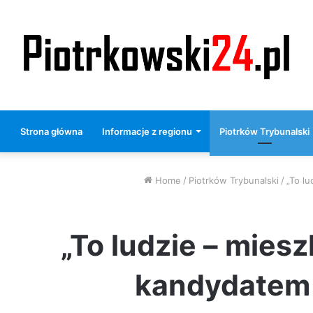
Strona główna
Informacje z regionu
Piotrków Trybunalski
Home
/
Piotrków Trybunalski
/
„To l
„To ludzie – miesz
kandydatem 