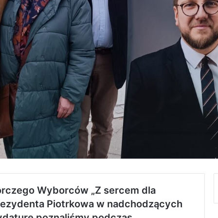
borczego Wyborców „Z sercem dla
prezydenta Piotrkowa w nadchodzących
daturę poznaliśmy podczas