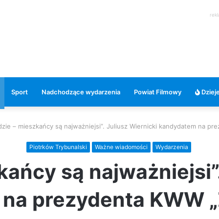
rek
Sport
Nadchodzące wydarzenia
Powiat Filmowy
Dzieje
udzie – mieszkańcy są najważniejsi”. Juliusz Wiernicki kandydatem na p
Piotrków Trybunalski
Ważne wiadomości
Wydarzenia
kańcy są najważniejsi”
na prezydenta KWW „