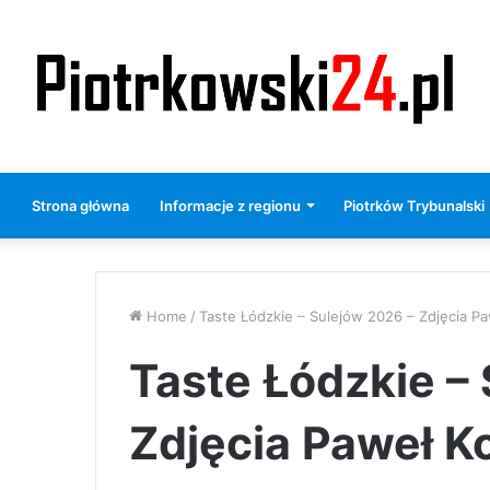
Strona główna
Informacje z regionu
Piotrków Trybunalski
Home
/
Taste Łódzkie – Sulejów 2026 – Zdjęcia P
Taste Łódzkie –
Zdjęcia Paweł K