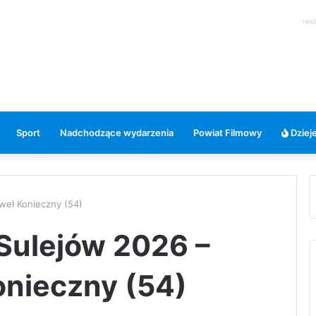
rek
Sport
Nadchodzące wydarzenia
Powiat Filmowy
Dzieje
aweł Konieczny (54)
 Sulejów 2026 –
onieczny (54)