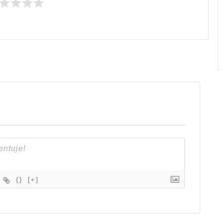
{}
[+]