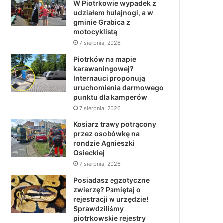
W Piotrkowie wypadek z
udziałem hulajnogi, a w
gminie Grabica z
motocyklistą
7 sierpnia, 2026
Piotrków na mapie
karawaningowej?
Internauci proponują
uruchomienia darmowego
punktu dla kamperów
7 sierpnia, 2026
Kosiarz trawy potrącony
przez osobówkę na
rondzie Agnieszki
Osieckiej
7 sierpnia, 2026
Posiadasz egzotyczne
zwierzę? Pamiętaj o
rejestracji w urzędzie!
Sprawdziliśmy
piotrkowskie rejestry