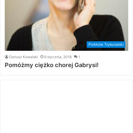
Piotrków Trybunalski
Dariusz Kowalski
9 stycznia, 2018
1
Pomóżmy ciężko chorej Gabrysi!