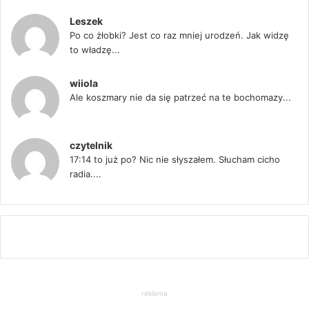
Leszek
Po co żłobki? Jest co raz mniej urodzeń. Jak widzę
to władzę...
wiiola
Ale koszmary nie da się patrzeć na te bochomazy...
czytelnik
17:14 to już po? Nic nie słyszałem. Słucham cicho
radia....
reklama