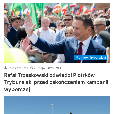
Piotrków Trybunalski
Jarosław Krak
26 maja, 2025
1
Rafał Trzaskowski odwiedzi Piotrków
Trybunalski przed zakończeniem kampanii
wyborczej