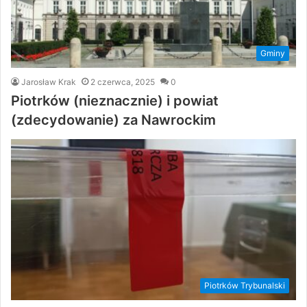
Gminy
Jarosław Krak
2 czerwca, 2025
0
Piotrków (nieznacznie) i powiat
(zdecydowanie) za Nawrockim
Piotrków Trybunalski