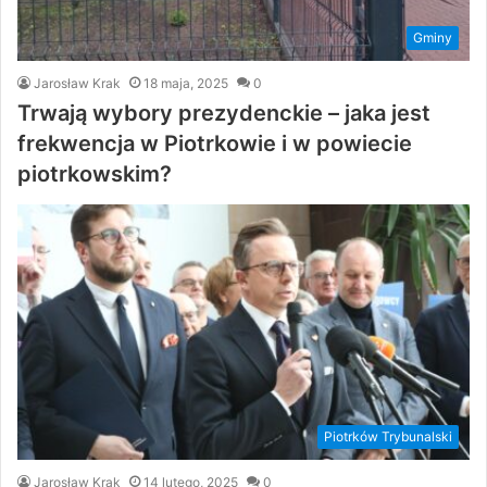
Gminy
Jarosław Krak
18 maja, 2025
0
Trwają wybory prezydenckie – jaka jest
frekwencja w Piotrkowie i w powiecie
piotrkowskim?
Piotrków Trybunalski
Jarosław Krak
14 lutego, 2025
0