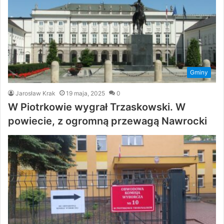
Gminy
Jarosław Krak
19 maja, 2025
0
W Piotrkowie wygrał Trzaskowski. W
powiecie, z ogromną przewagą Nawrocki