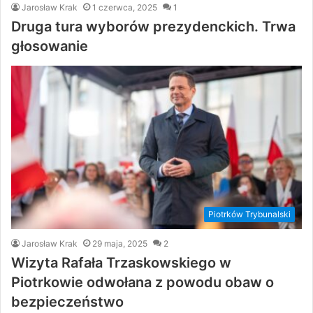
Jarosław Krak
1 czerwca, 2025
1
Druga tura wyborów prezydenckich. Trwa
głosowanie
Piotrków Trybunalski
Jarosław Krak
29 maja, 2025
2
Wizyta Rafała Trzaskowskiego w
Piotrkowie odwołana z powodu obaw o
bezpieczeństwo