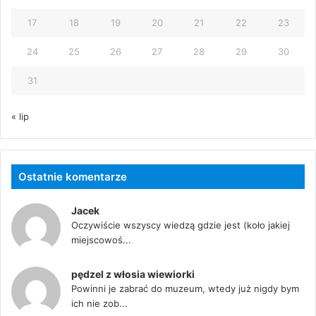
17
18
19
20
21
22
23
24
25
26
27
28
29
30
31
« lip
Ostatnie komentarze
Jacek
Oczywiście wszyscy wiedzą gdzie jest (koło jakiej
miejscowoś...
pędzel z włosia wiewiorki
Powinni je zabrać do muzeum, wtedy już nigdy bym
ich nie zob...