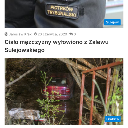
Sulejów
Jarosław Krak
20 czerwca, 2020
0
Ciało mężczyzny wyłowiono z Zalewu
Sulejowskiego
Grabica