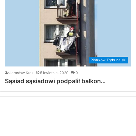
Piotrków Trybunalski
Jarosław Krak
5 kwietnia, 2020
0
Sąsiad sąsiadowi podpalił balkon…