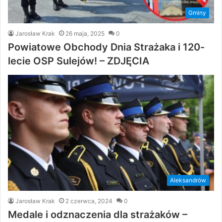
Gminy
Jarosław Krak
26 maja, 2025
0
Powiatowe Obchody Dnia Strażaka i 120-
lecie OSP Sulejów! – ZDJĘCIA
Aleksandrów
Jarosław Krak
2 czerwca, 2024
0
Medale i odznaczenia dla strażaków –