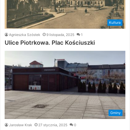
Kultura
Agnieszka Szóstek
9 listopada, 2025
1
Ulice Piotrkowa. Plac Kościuszki
Gminy
Jarosław Krak
27 stycznia, 2025
0