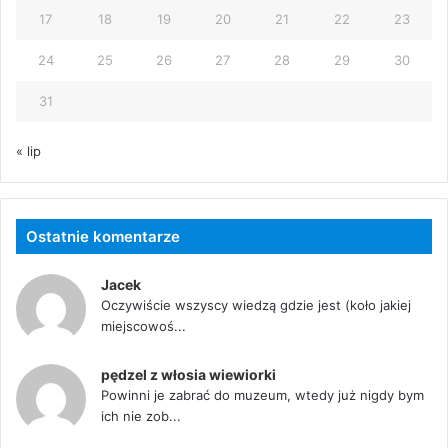
17
18
19
20
21
22
23
24
25
26
27
28
29
30
31
« lip
Ostatnie komentarze
Jacek
Oczywiście wszyscy wiedzą gdzie jest (koło jakiej
miejscowoś...
pędzel z włosia wiewiorki
Powinni je zabrać do muzeum, wtedy już nigdy bym
ich nie zob...