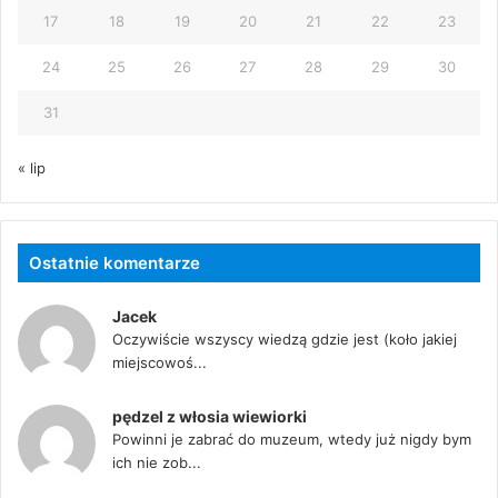
17
18
19
20
21
22
23
24
25
26
27
28
29
30
31
« lip
Ostatnie komentarze
Jacek
Oczywiście wszyscy wiedzą gdzie jest (koło jakiej
miejscowoś...
pędzel z włosia wiewiorki
Powinni je zabrać do muzeum, wtedy już nigdy bym
ich nie zob...