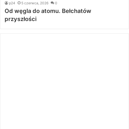
p24
5 czerwca, 2026
0
Od węgla do atomu. Bełchatów
przyszłości