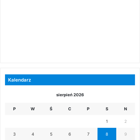
Kalendarz
sierpień 2026
P
W
Ś
C
P
S
N
1
2
3
4
5
6
7
8
9