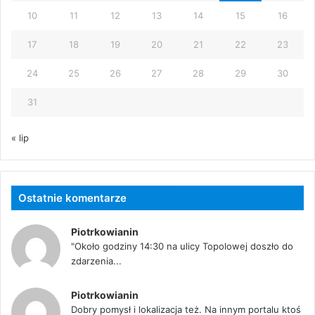
10
11
12
13
14
15
16
17
18
19
20
21
22
23
24
25
26
27
28
29
30
31
« lip
Ostatnie komentarze
Piotrkowianin
"Około godziny 14:30 na ulicy Topolowej doszło do
zdarzenia...
Piotrkowianin
Dobry pomysł i lokalizacja też. Na innym portalu ktoś