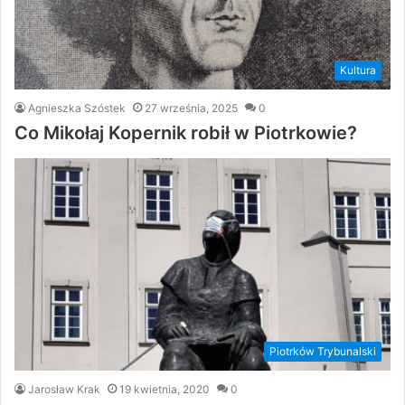
Kultura
Agnieszka Szóstek
27 września, 2025
0
Co Mikołaj Kopernik robił w Piotrkowie?
Piotrków Trybunalski
Jarosław Krak
19 kwietnia, 2020
0