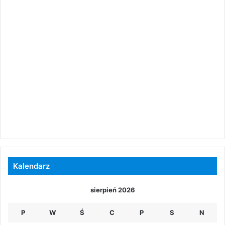
Kalendarz
sierpień 2026
P
W
Ś
C
P
S
N