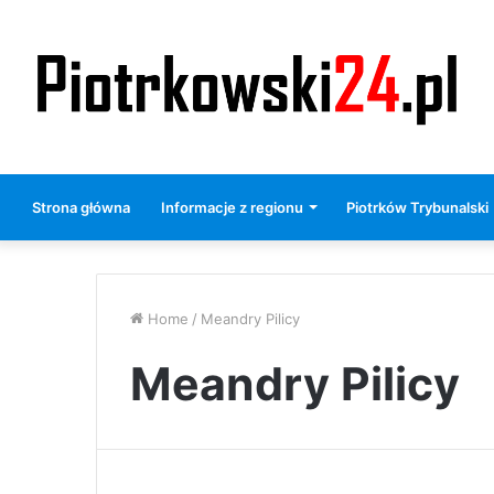
Strona główna
Informacje z regionu
Piotrków Trybunalski
Home
/
Meandry Pilicy
Meandry Pilicy