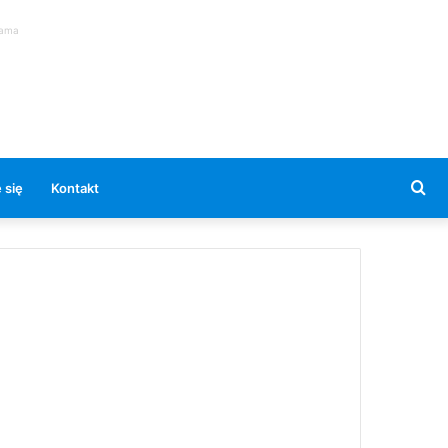
lama
Se
 się
Kontakt
for