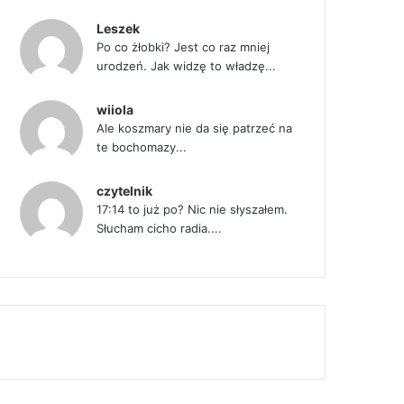
Leszek
Po co żłobki? Jest co raz mniej
urodzeń. Jak widzę to władzę...
wiiola
Ale koszmary nie da się patrzeć na
te bochomazy...
czytelnik
17:14 to już po? Nic nie słyszałem.
Słucham cicho radia....