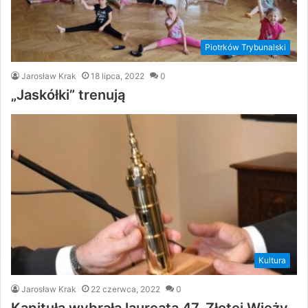
Piotrków Trybunalski
Jarosław Krak
18 lipca, 2022
0
„Jaskółki” trenują
Kultura
Jarosław Krak
22 czerwca, 2022
0