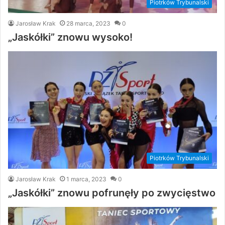
Piotrków Trybunalski
Jarosław Krak
28 marca, 2023
0
„Jaskółki” znowu wysoko!
Piotrków Trybunalski
Jarosław Krak
1 marca, 2023
0
„Jaskółki” znowu pofrunęły po zwycięstwo