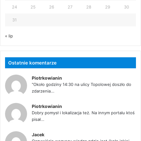
24
25
26
27
28
29
30
31
« lip
Ostatnie komentarze
Piotrkowianin
"Około godziny 14:30 na ulicy Topolowej doszło do
zdarzenia...
Piotrkowianin
Dobry pomysł i lokalizacja też. Na innym portalu ktoś
pisał...
Jacek
Oczywiście wszyscy wiedzą gdzie jest (koło jakiej