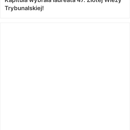
Kapituła wybrała laureata 47. Złotej Wieży
Trybunalskiej!