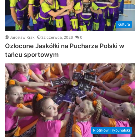
Kultura
Jarosław Krak
22 czerwca, 2026
0
Ozłocone Jaskółki na Pucharze Polski w
tańcu sportowym
Piotrków Trybunalski