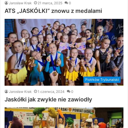
Jarosław Krak
21 marca, 2025
0
ATS „JASKÓŁKI” znowu z medalami
Piotrków Trybunalski
Jarosław Krak
1 czerwca, 2024
0
Jaskółki jak zwykle nie zawiodły