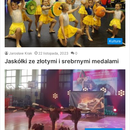
Kultura
Jarosław Krak
22 listopada, 2023
0
Jaskółki ze złotymi i srebrnymi medalami