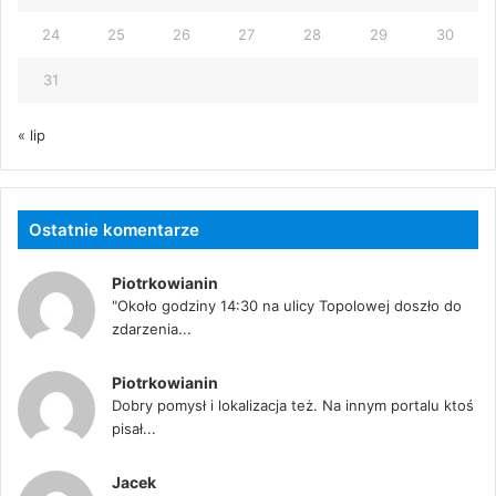
24
25
26
27
28
29
30
31
« lip
Ostatnie komentarze
Piotrkowianin
"Około godziny 14:30 na ulicy Topolowej doszło do
zdarzenia...
Piotrkowianin
Dobry pomysł i lokalizacja też. Na innym portalu ktoś
pisał...
Jacek