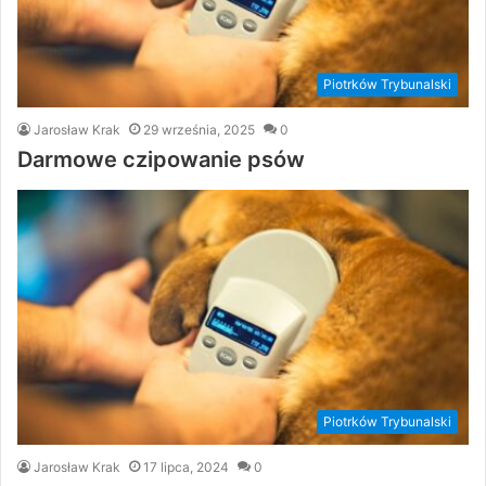
Piotrków Trybunalski
Jarosław Krak
29 września, 2025
0
Darmowe czipowanie psów
Piotrków Trybunalski
Jarosław Krak
17 lipca, 2024
0