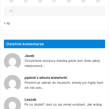
24
25
26
27
28
29
30
31
« lip
Ostatnie komentarze
Jacek
Oczywiście wszyscy wiedzą gdzie jest (koło jakiej
miejscowoś...
pędzel z włosia wiewiorki
Powinni je zabrać do muzeum, wtedy już nigdy bym
ich nie zob...
Leszek
Po co żłobki? Jest co raz mniej urodzeń. Jak widzę