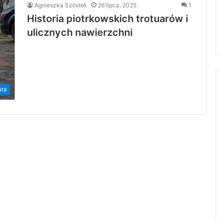
Agnieszka Szóstek
26 lipca, 2025
1
Historia piotrkowskich trotuarów i
ulicznych nawierzchni
ura