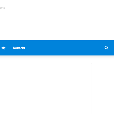
lama
Se
 się
Kontakt
for