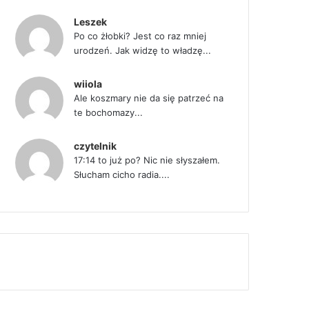
Leszek
Po co żłobki? Jest co raz mniej
urodzeń. Jak widzę to władzę...
wiiola
Ale koszmary nie da się patrzeć na
te bochomazy...
czytelnik
17:14 to już po? Nic nie słyszałem.
Słucham cicho radia....