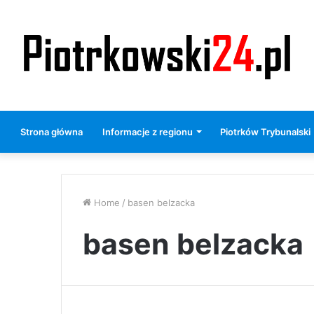
Strona główna
Informacje z regionu
Piotrków Trybunalski
Home
/
basen belzacka
basen belzacka