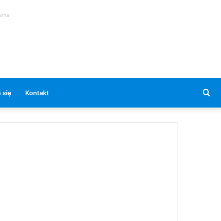
lama
Se
 się
Kontakt
for