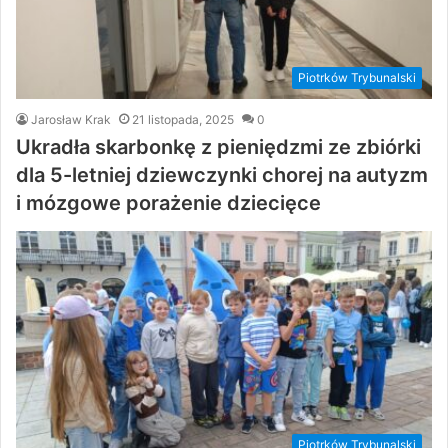
Piotrków Trybunalski
Jarosław Krak
21 listopada, 2025
0
Ukradła skarbonkę z pieniędzmi ze zbiórki
dla 5-letniej dziewczynki chorej na autyzm
i mózgowe porażenie dziecięce
Piotrków Trybunalski