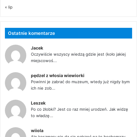
« lip
Ostatnie komentarze
Jacek
Oczywiście wszyscy wiedzą gdzie jest (koło jakiej
miejscowoś...
pędzel z włosia wiewiorki
Powinni je zabrać do muzeum, wtedy już nigdy bym
ich nie zob...
Leszek
Po co żłobki? Jest co raz mniej urodzeń. Jak widzę
to władzę...
wiiola
Ale koszmary nie da się patrzeć na te bochomazy...