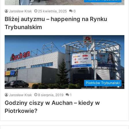
Jarosław Krak
25 kwietnia, 2025
0
Bliżej autyzmu – happening na Rynku
Trybunalskim
Piotrków Trybunalski
Jarosław Krak
8 sierpnia, 2019
1
Godziny ciszy w Auchan – kiedy w
Piotrkowie?