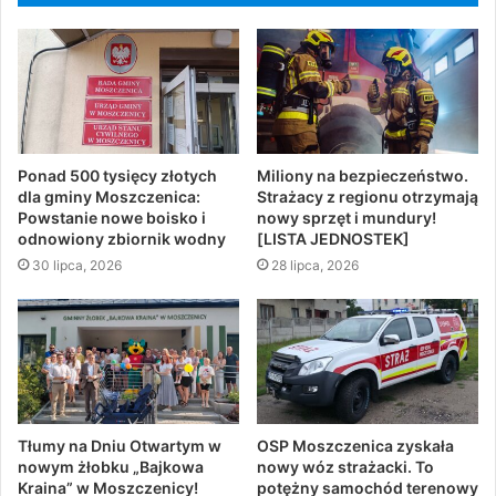
Ponad 500 tysięcy złotych
Miliony na bezpieczeństwo.
dla gminy Moszczenica:
Strażacy z regionu otrzymają
Powstanie nowe boisko i
nowy sprzęt i mundury!
odnowiony zbiornik wodny
[LISTA JEDNOSTEK]
30 lipca, 2026
28 lipca, 2026
Tłumy na Dniu Otwartym w
OSP Moszczenica zyskała
nowym żłobku „Bajkowa
nowy wóz strażacki. To
Kraina” w Moszczenicy!
potężny samochód terenowy