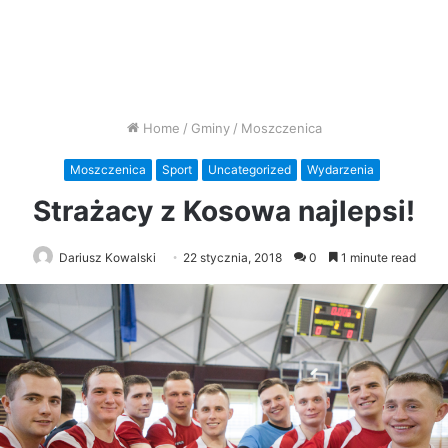
Home
/
Gminy
/
Moszczenica
Moszczenica
Sport
Uncategorized
Wydarzenia
Strażacy z Kosowa najlepsi!
Dariusz Kowalski
22 stycznia, 2018
0
1 minute read