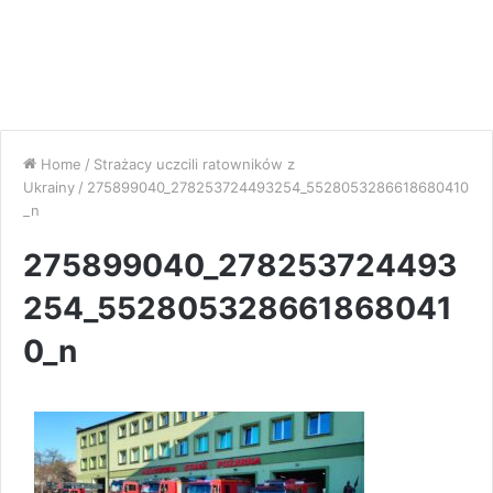
Home
/
Strażacy uczcili ratowników z
Ukrainy
/
275899040_278253724493254_5528053286618680410
_n
275899040_278253724493
254_552805328661868041
0_n