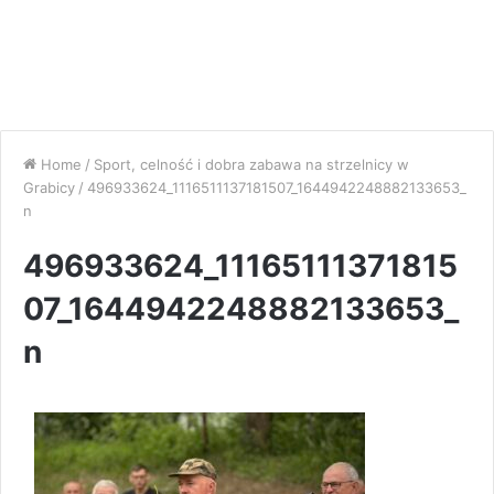
Home
/
Sport, celność i dobra zabawa na strzelnicy w
Grabicy
/
496933624_1116511137181507_1644942248882133653_
n
496933624_11165111371815
07_1644942248882133653_
n