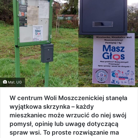
Mat. UG
W centrum Woli Moszczenickiej stanęła
wyjątkowa skrzynka – każdy
mieszkaniec może wrzucić do niej swój
pomysł, opinię lub uwagę dotyczącą
spraw wsi. To proste rozwiązanie ma