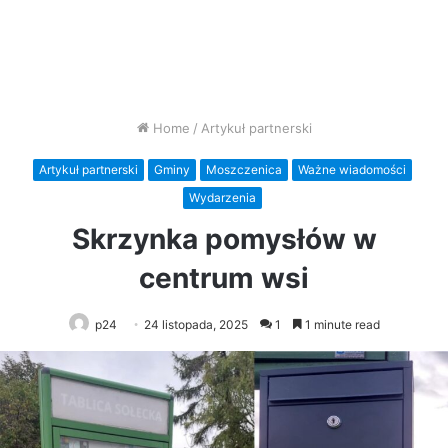
Home
/
Artykuł partnerski
Artykuł partnerski
Gminy
Moszczenica
Ważne wiadomości
Wydarzenia
Skrzynka pomysłów w
centrum wsi
p24
24 listopada, 2025
1
1 minute read